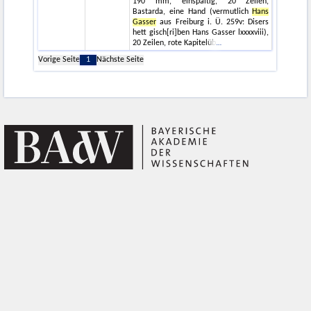
190 mm, einspaltig, 20 Zeilen,
Bastarda, eine Hand (vermutlich
Hans
Gasser
aus Freiburg i. Ü. 259v: Disers
hett gisch[ri]ben Hans Gasser lxxxxviii),
20 Zeilen, rote Kapitelüb
Vorige Seite
1
Nächste Seite