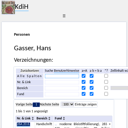
KdiH
☰
Personen
Gasser, Hans
Verzeichnungen:
Zurücksetzen
Suche
Benutzerhinweise
a=A
a b = b a
*?
Zellinhalt w
Alle Spalten
Nr. & Link
Bereich
Fund
Vorige Seite
1
Nächste Seite
Einträge zeigen
1 bis 1 von 1 angezeigt
Nr. & Link
Bereich
Fund
26A.20.6.
Handschrift
moderne Bleistiftfoliierung), 265 ×