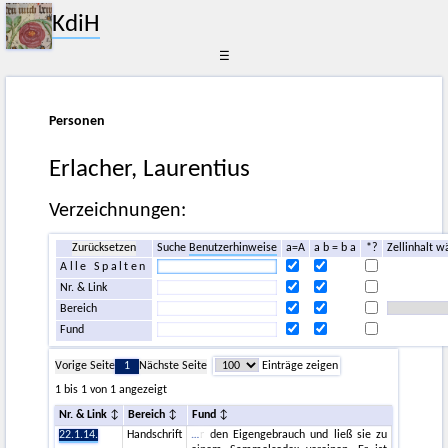
KdiH
☰
Personen
Erlacher, Laurentius
Verzeichnungen:
Zurücksetzen
Suche
Benutzerhinweise
a=A
a b = b a
*?
Zellinhalt w
Alle Spalten
Nr. & Link
Bereich
Fund
Vorige Seite
1
Nächste Seite
Einträge zeigen
1 bis 1 von 1 angezeigt
Nr. & Link
Bereich
Fund
22.1.14.
Handschrift
r den Eigengebrauch und ließ sie zu