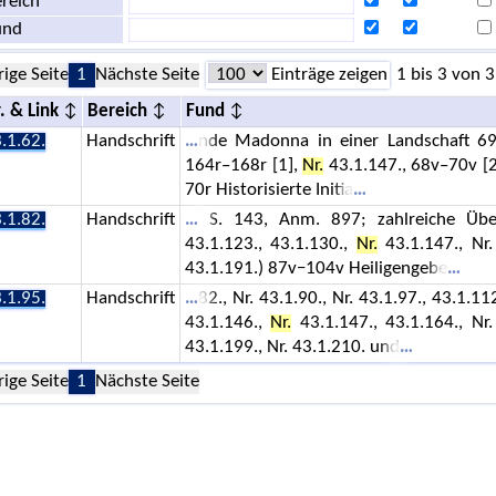
reich
und
rige Seite
1
Nächste Seite
Einträge zeigen
1 bis 3 von 3
. & Link
Bereich
Fund
.1.62.
Handschrift
nde Madonna in einer Landschaft 69v
164r–168r [1],
Nr.
43.1.147., 68v–70v [2–
70r Historisierte Initia
.1.82.
Handschrift
S. 143, Anm. 897; zahlreiche Überli
43.1.123., 43.1.130.,
Nr.
43.1.147., Nr. 
43.1.191.) 87v−104v Heiligengebe
.1.95.
Handschrift
82., Nr. 43.1.90., Nr. 43.1.97., 43.1.112
43.1.146.,
Nr.
43.1.147., 43.1.164., Nr. 
43.1.199., Nr. 43.1.210. und
rige Seite
1
Nächste Seite