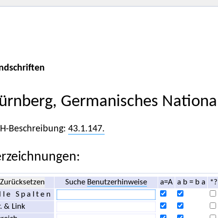
ndschriften
ürnberg, Germanisches Nation
iH-Beschreibung:
43.1.147.
rzeichnungen:
Zurücksetzen
Suche
Benutzerhinweise
a=A
a b = b a
*?
lle Spalten
. & Link