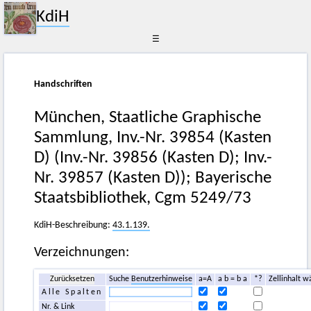
KdiH
☰
Handschriften
München, Staatliche Graphische
Sammlung, Inv.-Nr. 39854 (Kasten
D) (Inv.-Nr. 39856 (Kasten D); Inv.-
Nr. 39857 (Kasten D)); Bayerische
Staatsbibliothek, Cgm 5249/73
KdiH-Beschreibung:
43.1.139.
Verzeichnungen:
Zurücksetzen
Suche
Benutzerhinweise
a=A
a b = b a
*?
Zellinhalt w
Alle Spalten
Nr. & Link