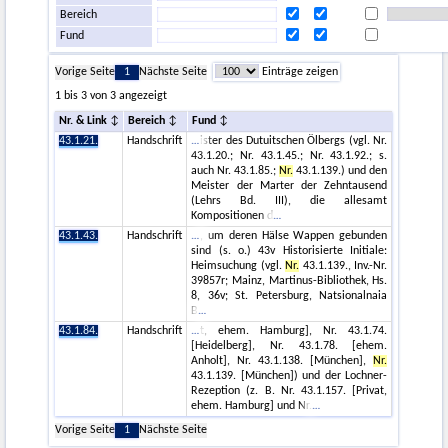
Bereich
Fund
Vorige Seite
1
Nächste Seite
Einträge zeigen
1 bis 3 von 3 angezeigt
Nr. & Link
Bereich
Fund
43.1.21.
Handschrift
ister des Dutuitschen Ölbergs (vgl. Nr.
43.1.20.; Nr. 43.1.45.; Nr. 43.1.92.; s.
auch Nr. 43.1.85.;
Nr.
43.1.139.) und den
Meister der Marter der Zehntausend
(Lehrs Bd. III), die allesamt
Kompositionen d
43.1.43.
Handschrift
, um deren Hälse Wappen gebunden
sind (s. o.) 43v Historisierte Initiale:
Heimsuchung (vgl.
Nr.
43.1.139., Inv.-Nr.
39857r; Mainz, Martinus-Bibliothek, Hs.
8, 36v; St. Petersburg, Natsionalnaia
B
43.1.84.
Handschrift
t, ehem. Hamburg], Nr. 43.1.74.
[Heidelberg], Nr. 43.1.78. [ehem.
Anholt], Nr. 43.1.138. [München],
Nr.
43.1.139. [München]) und der Lochner-
Rezeption (z. B. Nr. 43.1.157. [Privat,
ehem. Hamburg] und Nr.
Vorige Seite
1
Nächste Seite