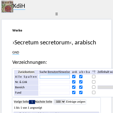
KdiH
☰
Werke
›Secretum secretorum‹, arabisch
GND
Verzeichnungen:
Zurücksetzen
Suche
Benutzerhinweise
a=A
a b = b a
*?
Zellinhalt w
Alle Spalten
Nr. & Link
Bereich
Fund
Vorige Seite
1
Nächste Seite
Einträge zeigen
1 bis 1 von 1 angezeigt