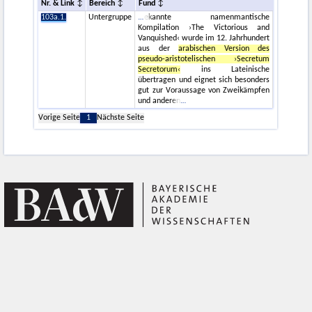
Nr. & Link
Bereich
Fund
103a.1.
Untergruppe
ekannte namenmantische
Kompilation ›The Victorious and
Vanquished‹ wurde im 12. Jahrhundert
aus der
arabischen Version des
pseudo-aristotelischen ›Secretum
Secretorum‹
ins Lateinische
übertragen und eignet sich besonders
gut zur Voraussage von Zweikämpfen
und anderen
Vorige Seite
1
Nächste Seite