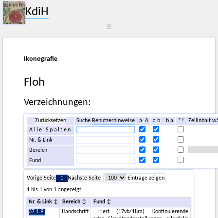
KdiH
☰
Ikonografie
Floh
Verzeichnungen:
Zurücksetzen
Suche
Benutzerhinweise
a=A
a b = b a
*?
Zellinhalt w
Alle Spalten
Nr. & Link
Bereich
Fund
Vorige Seite
1
Nächste Seite
Einträge zeigen
1 bis 1 von 1 angezeigt
Nr. & Link
Bereich
Fund
37.1.9.
Handschrift
triert (17vb/18ra). Kontinuierende