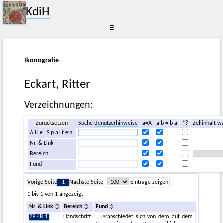
KdiH
☰
Ikonografie
Eckart, Ritter
Verzeichnungen:
Zurücksetzen
Suche
Benutzerhinweise
a=A
a b = b a
*?
Zellinhalt w
Alle Spalten
Nr. & Link
Bereich
Fund
Vorige Seite
1
Nächste Seite
Einträge zeigen
1 bis 1 von 1 angezeigt
Nr. & Link
Bereich
Fund
29.4B.1.
Handschrift
verabschiedet sich von dem auf dem