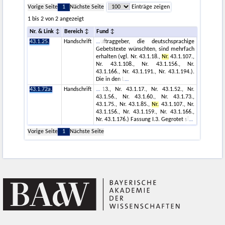
Vorige Seite
1
Nächste Seite
Einträge zeigen
1 bis 2 von 2 angezeigt
Nr. & Link
Bereich
Fund
43.1.25.
Handschrift
uftraggeber, die deutschsprachige
Gebetstexte wünschten, sind mehrfach
erhalten (vgl. Nr. 43.1.18.,
Nr.
43.1.107.,
Nr. 43.1.108., Nr. 43.1.156., Nr.
43.1.166., Nr. 43.1.191., Nr. 43.1.194.).
Die in den L
43.1.72a.
Handschrift
.13., Nr. 43.1.17., Nr. 43.1.52., Nr.
43.1.56., Nr. 43.1.60., Nr. 43.1.73.,
43.1.75., Nr. 43.1.85.,
Nr.
43.1.107., Nr.
43.1.156., Nr. 43.1.159., Nr. 43.1.166.,
Nr. 43.1.176.) Fassung I.3. Gegrotet si
Vorige Seite
1
Nächste Seite