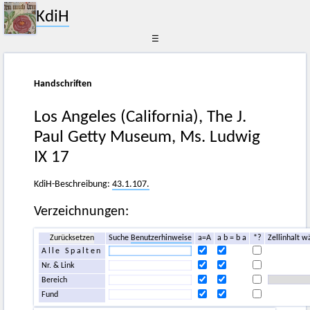
KdiH
☰
Handschriften
Los Angeles (California), The J.
Paul Getty Museum, Ms. Ludwig
IX 17
KdiH-Beschreibung:
43.1.107.
Verzeichnungen:
Zurücksetzen
Suche
Benutzerhinweise
a=A
a b = b a
*?
Zellinhalt w
Alle Spalten
Nr. & Link
Bereich
Fund