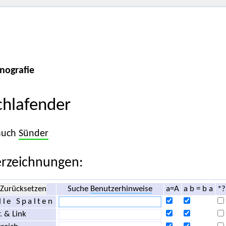
nografie
chlafender
 auch
Sünder
rzeichnungen:
Zurücksetzen
Suche
Benutzerhinweise
a=A
a b = b a
*?
lle Spalten
. & Link