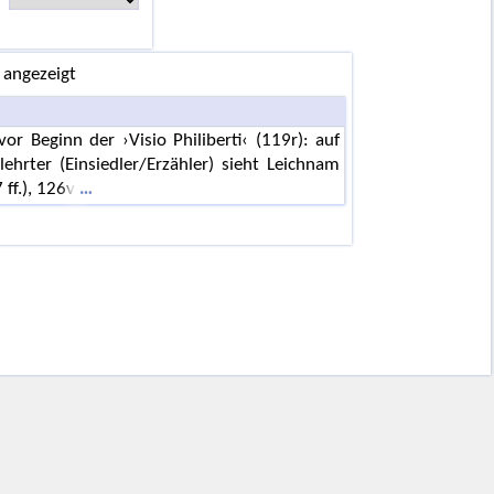
 angezeigt
r Beginn der ›Visio Philiberti‹ (119r): auf
ehrter (Einsiedler/Erzähler) sieht Leichnam
 ff.), 126v