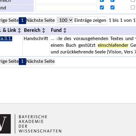
reich
und
rige Seite
1
Nächste Seite
Einträge zeigen
1 bis 1 von 1
. & Link
Bereich
Fund
a.3.1.
Handschrift
nde des vorausgehenden Textes und vo
einem Buch gestützt
einschlafender
Gel
und zurückkehrende Seele (Vision, Vers 7
rige Seite
1
Nächste Seite