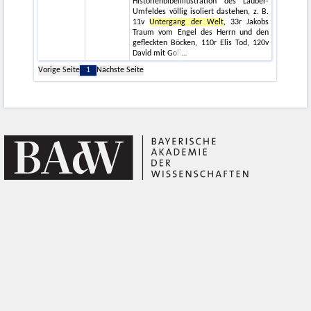
Historienbibelillustration des Lauber-
Umfeldes völlig isoliert dastehen, z. B.
11v
Untergang der Welt
, 33r Jakobs
Traum vom Engel des Herrn und den
gefleckten Böcken, 110r Elis Tod, 120v
David mit Goli
Vorige Seite
1
Nächste Seite