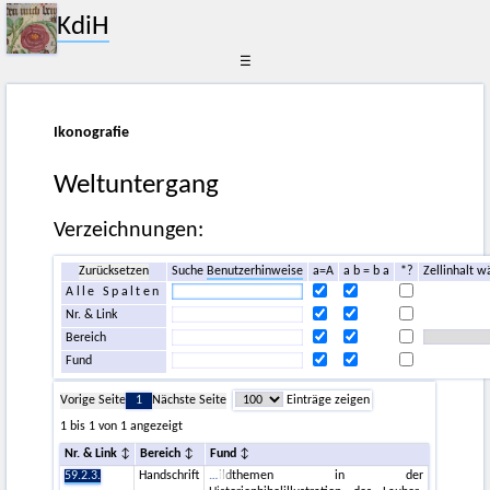
KdiH
☰
Ikonografie
Weltuntergang
Verzeichnungen:
Zurücksetzen
Suche
Benutzerhinweise
a=A
a b = b a
*?
Zellinhalt w
Alle Spalten
Nr. & Link
Bereich
Fund
Vorige Seite
1
Nächste Seite
Einträge zeigen
1 bis 1 von 1 angezeigt
Nr. & Link
Bereich
Fund
59.2.3.
Handschrift
ildthemen in der