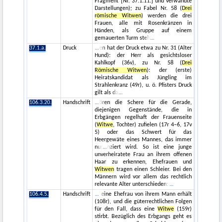
Fragment [Nr. 37.1.11.] und verwandte
Darstellungen); zu Fabel Nr. 58 (
Drei
römische Witwen
) werden die drei
Frauen, alle mit Rosenkränzen in
Händen, als Gruppe auf einem
gemauerten Turm steh
37.1.a.
Druck
en hat der Druck etwa zu Nr. 31 (Alter
Hund): der Herr als gesichtsloser
Kahlkopf (36v), zu Nr. 58 (
Drei
Römische Witwen
): der (erste)
Heiratskandidat als Jüngling im
Strahlenkranz (49r), u. ö. Pfisters Druck
gilt als da
106.3.20.
Handschrift
ören die Schere für die Gerade,
diejenigen Gegenstände, die in
Erbgängen regelhaft der Frauenseite
(
Witwe
, Tochter) zufielen (17r 4–6, 17v
5) oder das Schwert für das
Heergewäte eines Mannes, das immer
nur
nziert wird. So ist eine junge
unverheiratete Frau an ihrem offenen
Haar zu erkennen, Ehefrauen und
Witwen
tragen einen Schleier. Bei den
Männern wird vor allem das rechtlich
relevante Alter unterschieden:
106.4.5.
Handschrift
eine Ehefrau von ihrem Mann erhält
(108r), und die güterrechtlichen Folgen
für den Fall, dass eine
Witwe
(159r)
stirbt. Bezüglich des Erbgangs geht es