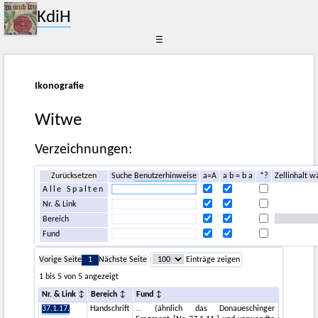
KdiH
☰
Ikonografie
Witwe
Verzeichnungen:
Zurücksetzen
Suche
Benutzerhinweise
a=A
a b = b a
*?
Zellinhalt w
Alle Spalten
Nr. & Link
Bereich
Fund
Vorige Seite
1
Nächste Seite
Einträge zeigen
1 bis 5 von 5 angezeigt
Nr. & Link
Bereich
Fund
37.1.17.
Handschrift
(ähnlich das Donaueschinger