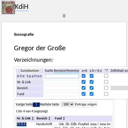
KdiH
☰
Ikonografie
Gregor der Große
Verzeichnungen:
Zurücksetzen
Suche
Benutzerhinweise
a=A
a b = b a
*?
Zellinhalt w
Alle Spalten
Nr. & Link
Bereich
Fund
Vorige Seite
1
Nächste Seite
Einträge zeigen
1 bis 4 von 4 angezeigt
Nr. & Link
Bereich
Fund
59.8.6.
Handschrift
Abb. 36: 228r. Prophet Jona / Jona im