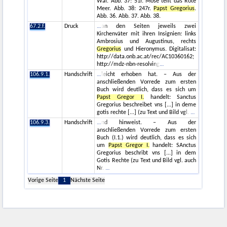
Wal. Abb. 37: 51r. Mose teilt das Rote
Meer. Abb. 38: 247r.
Papst Gregorius
.
Abb. 36. Abb. 37. Abb. 38.
67.2.f.
Druck
an den Seiten jeweils zwei
Kirchenväter mit ihren Insignien: links
Ambrosius und Augustinus, rechts
Gregorius
und Hieronymus. Digitalisat:
http://data.onb.ac.at/rec/AC10360162;
http://mdz-nbn-resolving
106.9.1.
Handschrift
leicht erhoben hat. – Aus der
anschließenden Vorrede zum ersten
Buch wird deutlich, dass es sich um
Papst Gregor I.
handelt: Sanctus
Gregorius beschreibet vns [...] in deme
gotis rechte [...] (zu Text und Bild vgl.
106.9.3.
Handschrift
nd hinweist. – Aus der
anschließenden Vorrede zum ersten
Buch (I.1.) wird deutlich, dass es sich
um
Papst Gregor I.
handelt: SAnctus
Gregorius beschribt vns [...] in dem
Gotis Rechte (zu Text und Bild vgl. auch
Nr.
Vorige Seite
1
Nächste Seite