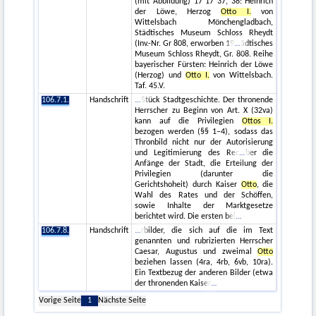
(mit Abbildung) 17 17 37, 38: Heinrich
der Löwe, Herzog
Otto I.
von
Wittelsbach Mönchengladbach,
Städtisches Museum Schloss Rheydt
(Inv.-Nr. Gr 808, erworben 19
ädtisches
Museum Schloss Rheydt, Gr. 808. Reihe
bayerischer Fürsten: Heinrich der Löwe
(Herzog) und
Otto I.
von Wittelsbach.
Taf. 45.V.
106.7.1.
Handschrift
Stück Stadtgeschichte. Der thronende
Herrscher zu Beginn von Art. X (32va)
kann auf die Privilegien
Ottos I.
bezogen werden (§§ 1–4), sodass das
Thronbild nicht nur der Autorisierung
und Legitimierung des Rec
ber die
Anfänge der Stadt, die Erteilung der
Privilegien (darunter die
Gerichtshoheit) durch Kaiser
Otto
, die
Wahl des Rates und der Schöffen,
sowie Inhalte der Marktgesetze
berichtet wird. Die ersten bei
106.7.8.
Handschrift
rbilder, die sich auf die im Text
genannten und rubrizierten Herrscher
Caesar, Augustus und zweimal
Otto
beziehen lassen (4ra, 4rb, 6vb, 10ra).
Ein Textbezug der anderen Bilder (etwa
der thronenden Kaiser
Vorige Seite
1
Nächste Seite