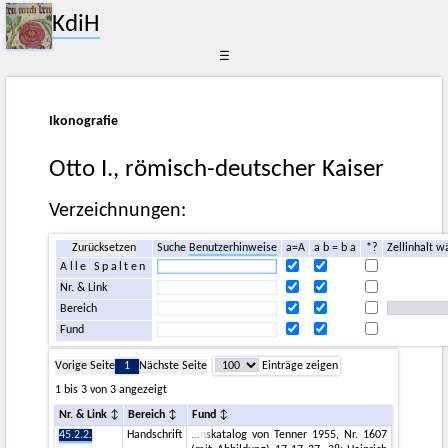
KdiH
☰
Ikonografie
Otto I., römisch-deutscher Kaiser
Verzeichnungen:
Zurücksetzen
Suche
Benutzerhinweise
a=A
a b = b a
*?
Zellinhalt w
Alle Spalten
Nr. & Link
Bereich
Fund
Vorige Seite
1
Nächste Seite
Einträge zeigen
1 bis 3 von 3 angezeigt
Nr. & Link
Bereich
Fund
45.2.2.
Handschrift
nskatalog von Tenner 1955, Nr. 1607