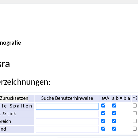
nografie
sra
rzeichnungen:
Zurücksetzen
Suche
Benutzerhinweise
a=A
a b = b a
*?
lle Spalten
. & Link
reich
und