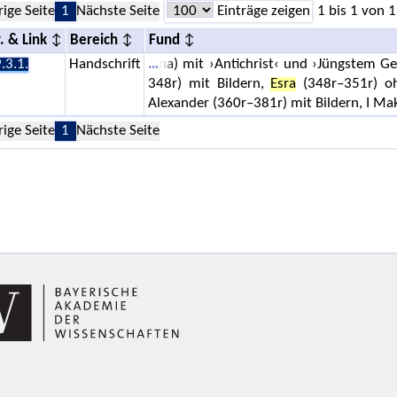
rige Seite
1
Nächste Seite
Einträge zeigen
1 bis 1 von 1
. & Link
Bereich
Fund
.3.1.
Handschrift
na) mit ›Antichrist‹ und ›Jüngstem Ge
348r) mit Bildern,
Esra
(348r–351r) ohn
Alexander (360r–381r) mit Bildern, I Ma
rige Seite
1
Nächste Seite