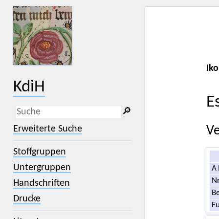
Iko
KdiH
E
🔎︎
_
(der Unterstrich) ist Platzhalter für
Erweiterte Suche
Ve
genau ein Zeichen.
%
(das Prozentzeichen) ist Platzhalter
Stoffgruppen
für kein, ein oder mehr als ein
Zeichen.
Untergruppen
A
Nr
Handschriften
Be
Drucke
F