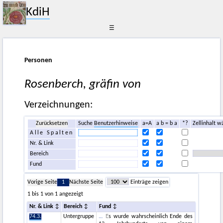
KdiH
☰
Personen
Rosenberch, gräfin von
Verzeichnungen:
Zurücksetzen
Suche
Benutzerhinweise
a=A
a b = b a
*?
Zellinhalt w
Alle Spalten
Nr. & Link
Bereich
Fund
Vorige Seite
1
Nächste Seite
Einträge zeigen
1 bis 1 von 1 angezeigt
Nr. & Link
Bereich
Fund
74.3.
Untergruppe
Es wurde wahrscheinlich Ende des