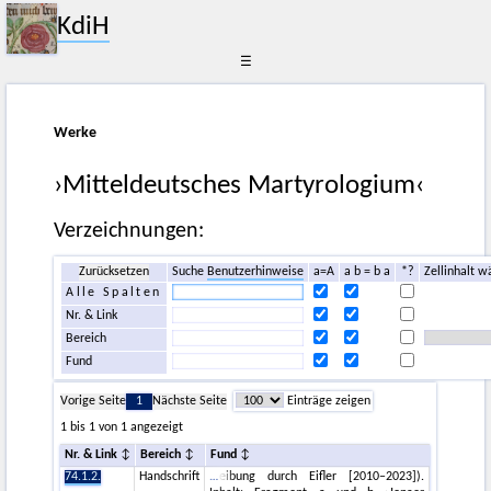
KdiH
☰
Werke
›Mitteldeutsches Martyrologium‹
Verzeichnungen:
Zurücksetzen
Suche
Benutzerhinweise
a=A
a b = b a
*?
Zellinhalt w
Alle Spalten
Nr. & Link
Bereich
Fund
Vorige Seite
1
Nächste Seite
Einträge zeigen
1 bis 1 von 1 angezeigt
Nr. & Link
Bereich
Fund
74.1.2.
Handschrift
eibung durch Eifler [2010–2023]).