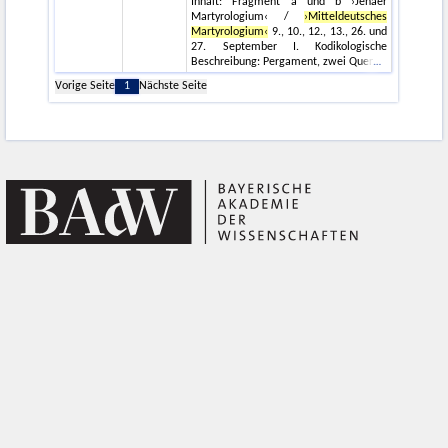
Inhalt: Fragment a und b ›Jenaer
Martyrologium‹ /
›Mitteldeutsches
Martyrologium‹
9., 10., 12., 13., 26. und
27. September I. Kodikologische
Beschreibung: Pergament, zwei Quer
Vorige Seite
1
Nächste Seite