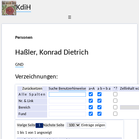
KdiH
☰
Personen
Haßler, Konrad Dietrich
GND
Verzeichnungen:
Zurücksetzen
Suche
Benutzerhinweise
a=A
a b = b a
*?
Zellinhalt w
Alle Spalten
Nr. & Link
Bereich
Fund
Vorige Seite
1
Nächste Seite
Einträge zeigen
1 bis 1 von 1 angezeigt