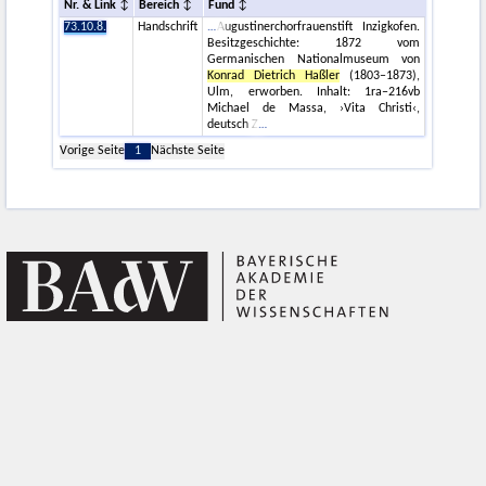
Nr. & Link
Bereich
Fund
73.10.8.
Handschrift
Augustinerchorfrauenstift Inzigkofen.
Besitzgeschichte: 1872 vom
Germanischen Nationalmuseum von
Konrad Dietrich Haßler
(1803–1873),
Ulm, erworben. Inhalt: 1ra–216vb
Michael de Massa, ›Vita Christi‹,
deutsch Z
Vorige Seite
1
Nächste Seite