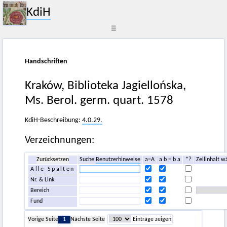
KdiH
☰
Handschriften
Kraków, Biblioteka Jagiellońska,
Ms. Berol. germ. quart. 1578
KdiH-Beschreibung:
4.0.29.
Verzeichnungen:
Zurücksetzen
Suche
Benutzerhinweise
a=A
a b = b a
*?
Zellinhalt w
Alle Spalten
Nr. & Link
Bereich
Fund
Vorige Seite
1
Nächste Seite
Einträge zeigen