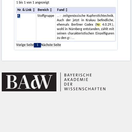
1 bis 1 von 1 angezeigt
Nr. & Link
Bereich
Fund
4.
Stoffgruppe
e zeitgenössische Kupferstichtechnik.
Auch der jetzt in Krakau befindliche,
ehemals Berliner Codex (
Nr.
4.0.29.),
wohl in Nürnberg entstanden, zählt mit
seinen charakteristischen Einzelfiguren
zu den gra
Vorige Seite
1
Nächste Seite