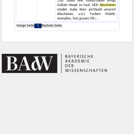
132r David und Goliat/David bringt
Goliats Haupt zu Saul, 162r
Abschalom
zündet Joabs Korn an/David umarmt
Abschalom, u.ö.). Farben: Violett,
stumpfes, fast graues Olivg
Vorige Seite
1
Nächste Seite