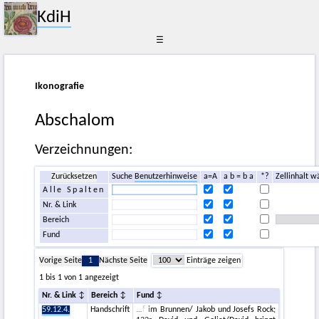
KdiH
☰
Ikonografie
Abschalom
Verzeichnungen:
Zurücksetzen
Suche
Benutzerhinweise
a=A
a b = b a
*?
Zellinhalt w
Alle Spalten
Nr. & Link
Bereich
Fund
Vorige Seite
1
Nächste Seite
Einträge zeigen
1 bis 1 von 1 angezeigt
Nr. & Link
Bereich
Fund
59.12.4.
Handschrift
f im Brunnen/ Jakob und Josefs Rock;