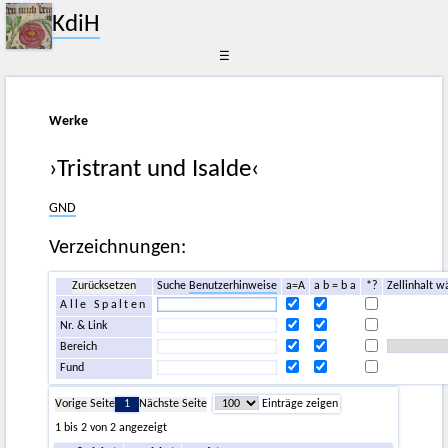
KdiH
☰
Werke
›Tristrant und Isalde‹
GND
Verzeichnungen:
Zurücksetzen
Suche
Benutzerhinweise
a=A
a b = b a
*?
Zellinhalt w
Alle Spalten
Nr. & Link
Bereich
Fund
Vorige Seite
1
Nächste Seite
Einträge zeigen
1 bis 2 von 2 angezeigt