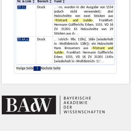
Nr. & Link
Bereich
Fund
29.3.i.
Druck
hen, wurden in der Ausgabe von 1554
jedoch nicht verwendet); drei
Holzschnitte von zwei Stöcken aus
›Tristrant und Isalde‹
, Frankfurt:
Hermann Gülfferichs Erben, 1555, VD 16
ZV 31301; 61 Holzschnitte von 29
Stöcken aus der
29.4A.e.
Druck
dietrich‹ 98v, 118v], 166v [wiederholt
in ›Wolfdietrich‹ 138r]); ein Holzschnitt
Hans Brosamers aus
›Tristrant und
Isalde‹
, Frankfurt: Hermann Gülfferichs
Erben, 1555, VD 16 ZV 31301 (145v
[wiederholt in ›Wolfdietrich‹ 120
Vorige Seite
1
Nächste Seite