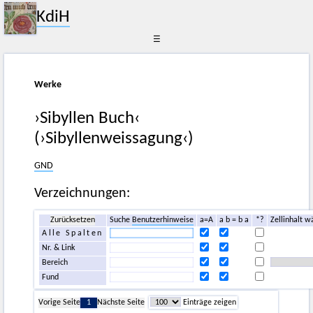
KdiH
☰
Werke
›Sibyllen Buch‹
(›Sibyllenweissagung‹)
GND
Verzeichnungen:
Zurücksetzen
Suche
Benutzerhinweise
a=A
a b = b a
*?
Zellinhalt w
Alle Spalten
Nr. & Link
Bereich
Fund
Vorige Seite
1
Nächste Seite
Einträge zeigen