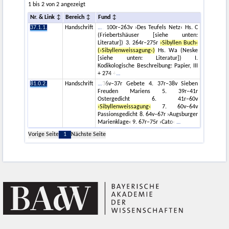
1 bis 2 von 2 angezeigt
Nr. & Link
Bereich
Fund
37.1.1.
Handschrift
. 100r–263v ›Des Teufels Netz‹ Hs. C
(Friebertshäuser [siehe unten:
Literatur]) 3. 264r–275r
›Sibyllen Buch‹
(›Sibyllenweissagung‹)
Hs. Wa (Neske
[siehe unten: Literatur]) I.
Kodikologische Beschreibung: Papier, III
+ 274 +
81.0.2.
Handschrift
36v–37r Gebete 4. 37r–38v Sieben
Freuden Mariens 5. 39r–41r
Ostergedicht 6. 41r–60v
›Sibyllenweissagung‹
7. 60v–64v
Passionsgedicht 8. 64v–67r ›Augsburger
Marienklage‹ 9. 67r–75r ›Cato‹
Vorige Seite
1
Nächste Seite