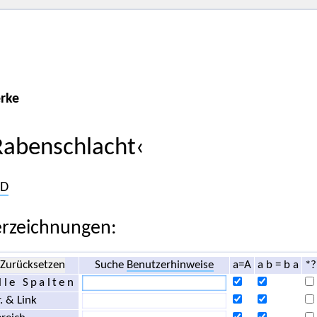
rke
Rabenschlacht‹
D
rzeichnungen:
Zurücksetzen
Suche
Benutzerhinweise
a=A
a b = b a
*?
lle Spalten
. & Link