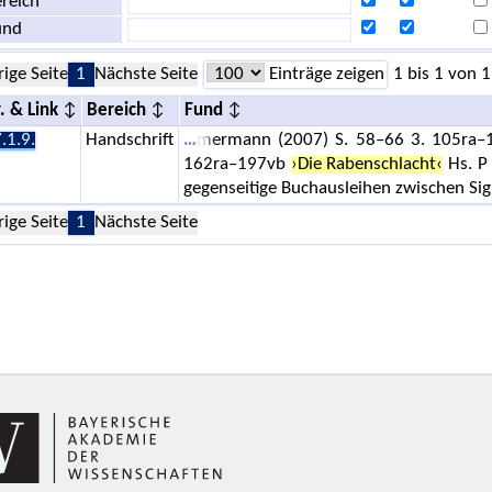
reich
und
rige Seite
1
Nächste Seite
Einträge zeigen
1 bis 1 von 1
. & Link
Bereich
Fund
.1.9.
Handschrift
mermann (2007) S. 58–66 3. 105ra–16
162ra–197vb
›Die Rabenschlacht‹
Hs. P
gegenseitige Buchausleihen zwischen Si
rige Seite
1
Nächste Seite