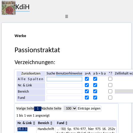
KdiH
☰
Werke
Passionstraktat
Verzeichnungen:
Zurücksetzen
Suche
Benutzerhinweise
a=A
a b = b a
*?
Zellinhalt w
Alle Spalten
Nr. & Link
Bereich
Fund
Vorige Seite
1
Nächste Seite
Einträge zeigen
1 bis 1 von 1 angezeigt
Nr. & Link
Bereich
Fund
36.0.3.
Handschrift
980) Sp. 974–977, hier 975 16. 252v