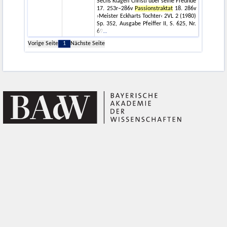
Sechs Klagen Christi über seine Freunde
17. 253r–286v
Passionstraktat
18. 286v
›Meister Eckharts Tochter‹ 2VL 2 (1980)
Sp. 352, Ausgabe Pfeiffer II, S. 625, Nr.
69
Vorige Seite
1
Nächste Seite