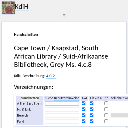
KdiH
☰
Handschriften
Cape Town / Kaapstad, South
African Library / Suid-Afrikaanse
Bibliotheek, Grey Ms. 4.c.8
KdiH-Beschreibung:
4.0.9.
Verzeichnungen:
Zurücksetzen
Suche
Benutzerhinweise
a=A
a b = b a
*?
Zellinhalt w
Alle Spalten
Nr. & Link
Bereich
Fund