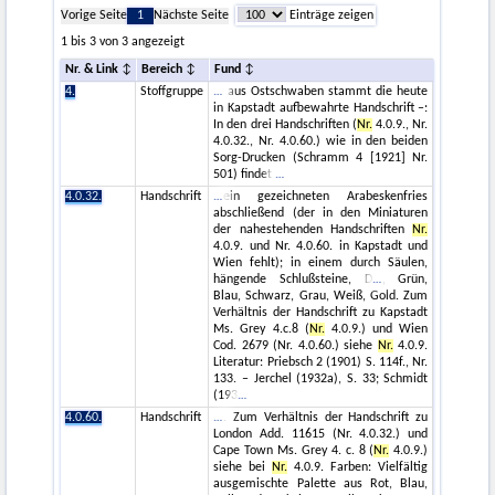
Vorige Seite
1
Nächste Seite
Einträge zeigen
1 bis 3 von 3 angezeigt
Nr. & Link
Bereich
Fund
4.
Stoffgruppe
aus Ostschwaben stammt die heute
in Kapstadt aufbewahrte Handschrift –:
In den drei Handschriften (
Nr.
4.0.9., Nr.
4.0.32., Nr. 4.0.60.) wie in den beiden
Sorg-Drucken (Schramm 4 [1921] Nr.
501) findet
4.0.32.
Handschrift
ein gezeichneten Arabeskenfries
abschließend (der in den Miniaturen
der nahestehenden Handschriften
Nr.
4.0.9. und Nr. 4.0.60. in Kapstadt und
Wien fehlt); in einem durch Säulen,
hängende Schlußsteine, D
, Grün,
Blau, Schwarz, Grau, Weiß, Gold. Zum
Verhältnis der Handschrift zu Kapstadt
Ms. Grey 4.c.8 (
Nr.
4.0.9.) und Wien
Cod. 2679 (Nr. 4.0.60.) siehe
Nr.
4.0.9.
Literatur: Priebsch 2 (1901) S. 114f., Nr.
133. – Jerchel (1932a), S. 33; Schmidt
(193
4.0.60.
Handschrift
. Zum Verhältnis der Handschrift zu
London Add. 11615 (Nr. 4.0.32.) und
Cape Town Ms. Grey 4. c. 8 (
Nr.
4.0.9.)
siehe bei
Nr.
4.0.9. Farben: Vielfältig
ausgemischte Palette aus Rot, Blau,