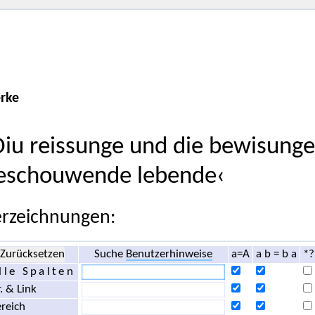
rke
Diu reissunge und die bewisung
eschouwende lebende‹
rzeichnungen:
Zurücksetzen
Suche
Benutzerhinweise
a=A
a b = b a
*?
lle Spalten
. & Link
reich