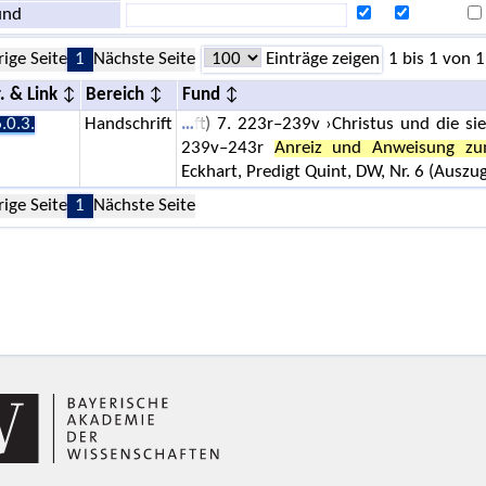
und
rige Seite
1
Nächste Seite
Einträge zeigen
1 bis 1 von 1
. & Link
Bereich
Fund
.0.3.
Handschrift
ft) 7. 223r–239v ›Christus und die s
239v–243r
Anreiz und Anweisung z
Eckhart, Predigt Quint, DW, Nr. 6 (Auszug
rige Seite
1
Nächste Seite