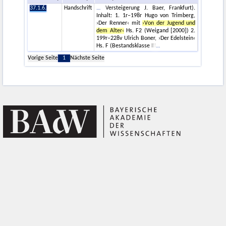
37.1.6.
Handschrift
Versteigerung J. Baer, Frankfurt).
Inhalt: 1. 1r–198r Hugo von Trimberg,
›Der Renner‹ mit
›Von der Jugend und
dem Alter‹
Hs. F2 (Weigand [2000]) 2.
199r–228v Ulrich Boner, ›Der Edelstein‹
Hs. F (Bestandsklasse III
Vorige Seite
1
Nächste Seite