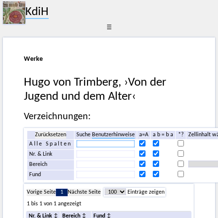
KdiH
☰
Werke
Hugo von Trimberg, ›Von der
Jugend und dem Alter‹
Verzeichnungen:
Zurücksetzen
Suche
Benutzerhinweise
a=A
a b = b a
*?
Zellinhalt w
Alle Spalten
Nr. & Link
Bereich
Fund
Vorige Seite
1
Nächste Seite
Einträge zeigen
1 bis 1 von 1 angezeigt
Nr. & Link
Bereich
Fund