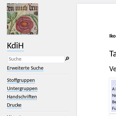
Iko
KdiH
T
🔎︎
_
(der Unterstrich) ist Platzhalter für
Erweiterte Suche
Ve
genau ein Zeichen.
%
(das Prozentzeichen) ist Platzhalter
Stoffgruppen
für kein, ein oder mehr als ein
Zeichen.
Untergruppen
A
Nr
Handschriften
Be
Drucke
F