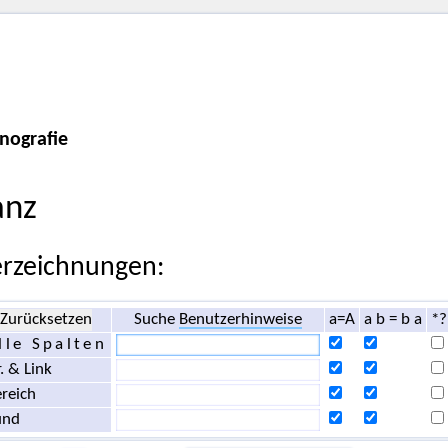
nografie
anz
rzeichnungen:
Zurücksetzen
Suche
Benutzerhinweise
a=A
a b = b a
*?
lle Spalten
. & Link
reich
und