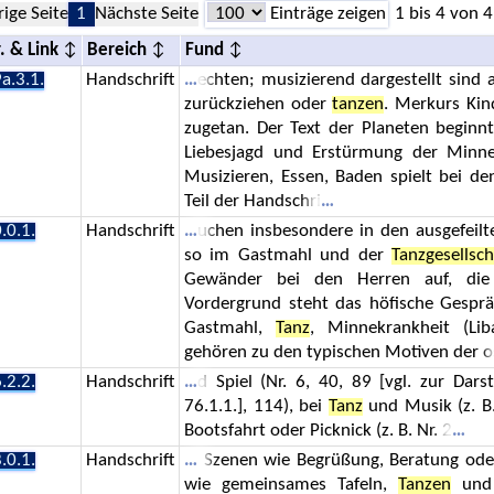
rige Seite
1
Nächste Seite
Einträge zeigen
1 bis 4 von 4
. & Link
Bereich
Fund
a.3.1.
Handschrift
echten; musizierend dargestellt sind 
zurückziehen oder
tanzen
. Merkurs Kin
zugetan. Der Text der Planeten begin
Liebesjagd und Erstürmung der Minn
Musizieren, Essen, Baden spielt bei d
Teil der Handschri
.0.1.
Handschrift
uchen insbesondere in den ausgefeil
so im Gastmahl und der
Tanzgesellsch
Gewänder bei den Herren auf, die i
Vordergrund steht das höfische Gesprä
Gastmahl,
Tanz
, Minnekrankheit (Lib
gehören zu den typischen Motiven der o
.2.2.
Handschrift
d Spiel (Nr. 6, 40, 89 [vgl. zur Dar
76.1.1.], 114), bei
Tanz
und Musik (z. B. 
Bootsfahrt oder Picknick (z. B. Nr. 2
.0.1.
Handschrift
Szenen wie Begrüßung, Beratung ode
wie gemeinsames Tafeln,
Tanzen
und 