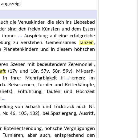
 angezeigt
auch die Venuskinder, die sich ins Liebesbad
der sind den freien Künsten und dem Essen
nt immer
Anspielung auf eine erfolgreiche
eburg zu verstehen. Gemeinsames
Tanzen
,
en Planetenkindern und in diesem höfischen
teren Szenen mit bedeutendem Zeremoniell,
aft
(17v und 18r, 57v, 58r, 59v), Mi-parti-
n ihrer Mehrfarbigkeit iri
hemen: Im
ch. Reiseszenen, Turnier und Reiterkämpfe,
anets), Entführung, Taufen und Hochzeit
s
stellung von Schach und Tricktrack auch Nr.
Nr. 46, 105, 132), bei Spaziergang, Ausritt,
r Botenentsendung, höfische Vergnügungen
Turnieren, aber auch, entsprechend den