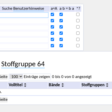
Suche
Benutzerhinweise
a=A
a b = b a
*?
r
Stoffgruppe 64
Seite
Einträge zeigen
0 bis 0 von 0 angezeigt
Volltitel
Bände
Stoffgruppen
.
Seite