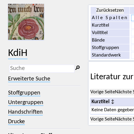
Zurücksetzen
Alle Spalten
Kurztitel
Volltitel
Bände
Stoffgruppen
KdiH
Standardwerk
🔎︎
Literatur zu
_
(der Unterstrich) ist Platzhalter für
Erweiterte Suche
genau ein Zeichen.
%
(das Prozentzeichen) ist Platzhalter
Vorige Seite
Nächste 
Stoffgruppen
für kein, ein oder mehr als ein
Zeichen.
Untergruppen
Kurztitel
Keine Daten gegeben
Handschriften
Vorige Seite
Nächste 
Drucke