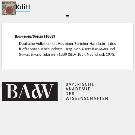
KdiH
☰
Bachmann
/
Singer
(1889)
Deutsche Volksbücher. Aus einer Züricher Handschrift des
fünfzehnten Jahrhunderts. Hrsg. von
Albert Bachmann
und
Samuel Singer
. Tübingen 1889 (StLV 185). Nachdruck 1973.