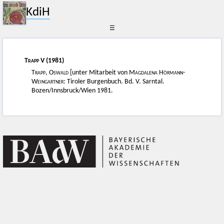
KdiH
☰
Trapp
V (1981)
Trapp, Oswald
[unter Mitarbeit von
Magdalena Hörmann-
Weingartner
: Tiroler Burgenbuch. Bd. V. Sarntal.
Bozen/Innsbruck/Wien 1981.