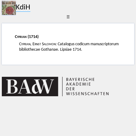
KdiH
☰
Cyprian
(1714)
Cyprian, Ernst Salomon
: Catalogus codicum manuscriptorum
bibliothecae Gothanae. Lipsiae 1714.