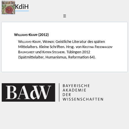
KdiH
☰
Williams-Krapp
(2012)
Williams-Krapp, Werner
: Geistliche Literatur des späten
Mittelalters. Kleine Schriften. Hrsg. von
Kristina Freienhagen-
Baumgardt
und
Katrin Stegherr
. Tübingen 2012
(Spätmittelalter, Humanismus, Reformation 64).