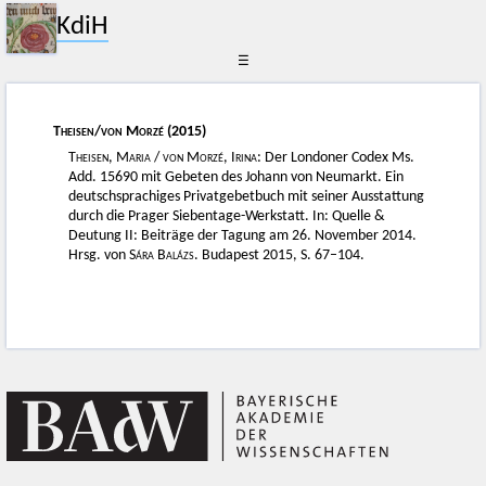
KdiH
☰
Theisen
/
von Morzé
(2015)
Theisen, Maria
/
von Morzé, Irina
: Der Londoner Codex Ms.
Add. 15690 mit Gebeten des Johann von Neumarkt. Ein
deutschsprachiges Privatgebetbuch mit seiner Ausstattung
durch die Prager Siebentage-Werkstatt. In: Quelle &
Deutung II: Beiträge der Tagung am 26. November 2014.
Hrsg. von
Sára Balázs
. Budapest 2015, S. 67–104.