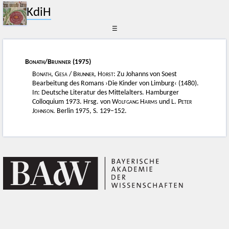
KdiH
☰
Bonath
/
Brunner
(1975)
Bonath, Gesa
/
Brunner, Horst
: Zu Johanns von Soest
Bearbeitung des Romans ›Die Kinder von Limburg‹ (1480).
In: Deutsche Literatur des Mittelalters. Hamburger
Colloquium 1973. Hrsg. von
Wolfgang Harms
und
L. Peter
Johnson.
Berlin 1975, S. 129–152.