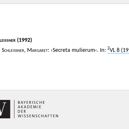
leissner
(1992)
2
Schleissner, Margaret
: ›Secreta mulierum‹. In:
VL 8 (19