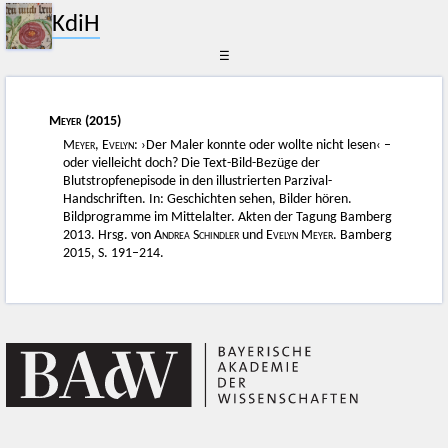
KdiH
☰
Meyer
(2015)
Meyer, Evelyn:
›Der Maler konnte oder wollte nicht lesen‹ –
oder vielleicht doch? Die Text-Bild-Bezüge der
Blutstropfenepisode in den illustrierten Parzival-
Handschriften. In: Geschichten sehen, Bilder hören.
Bildprogramme im Mittelalter. Akten der Tagung Bamberg
2013. Hrsg. von
Andrea Schindler
und
Evelyn Meyer
. Bamberg
2015, S. 191–214.