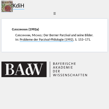
KdiH
☰
Curschmann
(1992a)
Curschmann, Michael:
Der Berner Parzival und seine Bilder.
In:
Probleme der Parzival-Philologie (1992)
, S. 153–171.