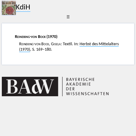
KdiH
☰
Reineking-von Bock
(1970)
Reineking-von Bock, Gisela
: Textil. In:
Herbst des Mittelalters
(1970)
, S. 169–180.