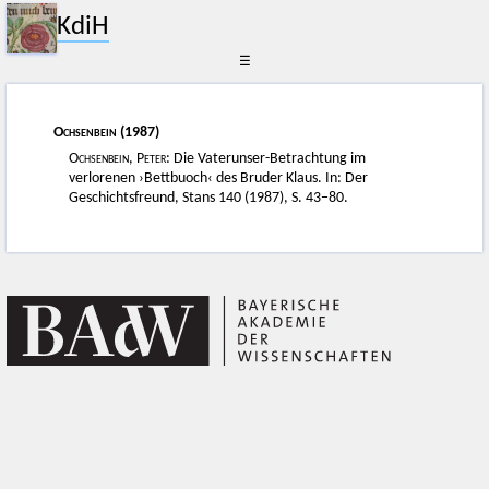
KdiH
☰
Ochsenbein
(1987)
Ochsenbein
,
Peter:
Die Vaterunser-Betrachtung im
verlorenen ›Bettbuoch‹ des Bruder Klaus. In: Der
Geschichtsfreund, Stans 140 (1987), S. 43−80.