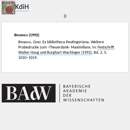
KdiH
☰
Brinkhus
(1992)
Brinkhus, Gerd
: Ex bibliotheca Peutingeriana. Weitere
Probedrucke zum ›Theuerdank‹ Maximilians. In:
Festschrift
Walter Haug und Burghart Wachinger (1992)
, Bd. 2, S.
1010–1019.