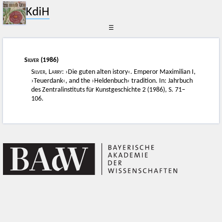
KdiH
☰
Silver
(1986)
Silver, Larry
: ›Die guten alten istory‹. Emperor Maximilian I,
›Teuerdank‹, and the ›Heldenbuch‹ tradition. In: Jahrbuch
des Zentralinstituts für Kunstgeschichte 2 (1986), S. 71–
106.