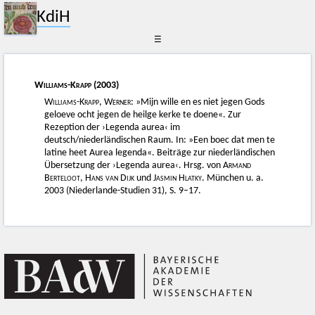
KdiH
☰
Williams-Krapp
(2003)
Williams-Krapp, Werner
: »Mijn wille en es niet jegen Gods
geloeve ocht jegen de heilge kerke te doene«. Zur
Rezeption der ›Legenda aurea‹ im
deutsch/niederländischen Raum. In: »Een boec dat men te
latine heet Aurea legenda«. Beiträge zur niederländischen
Übersetzung der ›Legenda aurea‹. Hrsg. von
Armand
Berteloot
,
Hans van Dijk
und
Jasmin Hlatky
. München u. a.
2003 (Niederlande-Studien 31), S. 9–17.