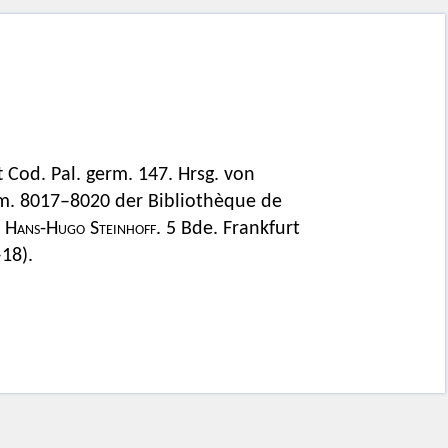
t Cod. Pal. germ. 147. Hrsg. von
lem. 8017–8020 der Bibliothèque de
n
Hans-Hugo Steinhoff
. 5 Bde. Frankfurt
18).