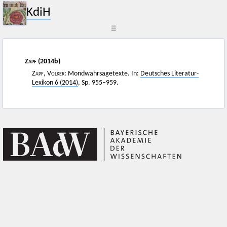
KdiH
☰
Zapf
(2014b)
Zapf, Volker
: Mondwahrsagetexte. In:
Deutsches Literatur-
Lexikon 6 (2014)
, Sp. 955–959.