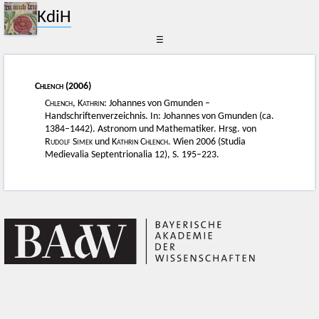
KdiH
☰
Chlench
(2006)
Chlench, Kathrin
: Johannes von Gmunden –
Handschriftenverzeichnis. In: Johannes von Gmunden (ca.
1384–1442). Astronom und Mathematiker. Hrsg. von
Rudolf Simek
und
Kathrin Chlench
. Wien 2006 (Studia
Medievalia Septentrionalia 12), S. 195–223.