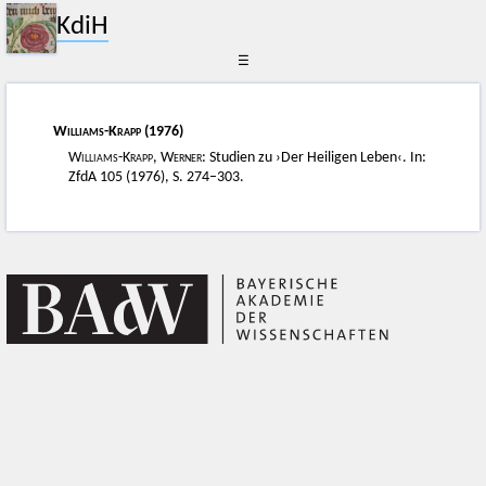
KdiH
☰
Williams-Krapp
(1976)
Williams-Krapp, Werner
: Studien zu ›Der Heiligen Leben‹. In:
ZfdA 105 (1976), S. 274–303.