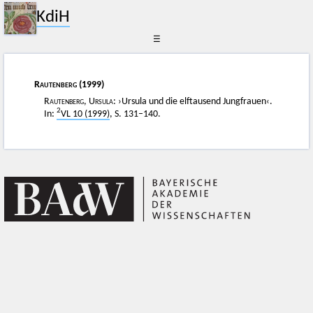
KdiH
☰
Rautenberg
(1999)
Rautenberg, Ursula
: ›Ursula und die elftausend Jungfrauen‹.
2
In:
VL 10 (1999)
, S. 131–140.