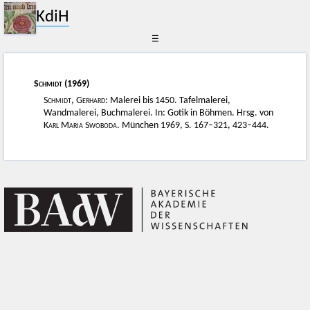
KdiH
☰
Schmidt
(1969)
Schmidt, Gerhard
: Malerei bis 1450. Tafelmalerei,
Wandmalerei, Buchmalerei. In: Gotik in Böhmen. Hrsg. von
Karl Maria Swoboda
. München 1969, S. 167–321, 423–444.