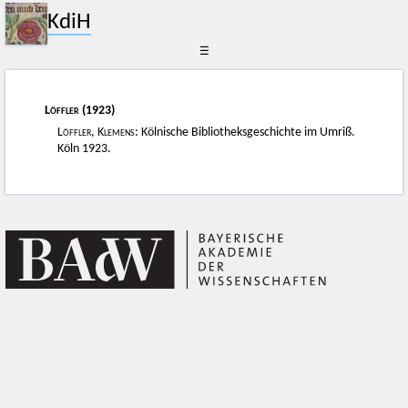
KdiH
☰
Löffler
(1923)
Löffler, Klemens
: Kölnische Bibliotheksgeschichte im Umriß.
Köln 1923.