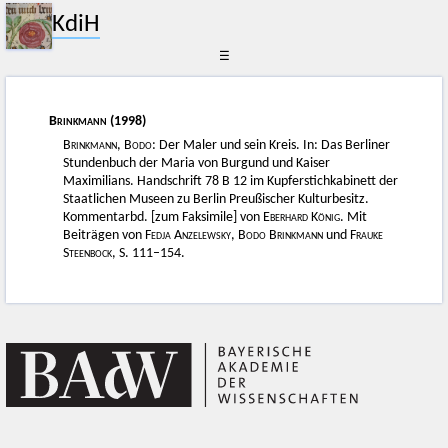
KdiH
☰
Brinkmann
(1998)
Brinkmann, Bodo
: Der Maler und sein Kreis. In: Das Berliner
Stundenbuch der Maria von Burgund und Kaiser
Maximilians. Handschrift 78 B 12 im Kupferstichkabinett der
Staatlichen Museen zu Berlin Preußischer Kulturbesitz.
Kommentarbd. [zum Faksimile] von
Eberhard König
. Mit
Beiträgen von
Fedja Anzelewsky, Bodo Brinkmann
und
Frauke
Steenbock
, S. 111–154.